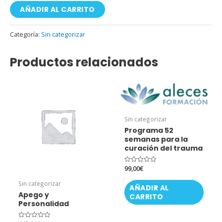
AÑADIR AL CARRITO
Categoría:
Sin categorizar
Productos relacionados
Sin categorizar
Programa 52
semanas para la
curación del trauma
99,00
€
Valorado
con
0
Sin categorizar
AÑADIR AL
de
5
Apego y
CARRITO
Personalidad