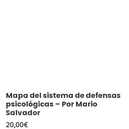
psicológicas
-
Por
Mario
Salvador
cantidad
Mapa del sistema de defensas
psicológicas – Por Mario
Salvador
20,00
€