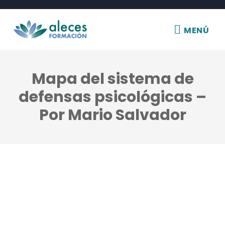
Ir
al
MENÚ
MENÚ
contenido
Mapa del sistema de
defensas psicológicas –
Por Mario Salvador
Mapa
del
sistema
de
defensas