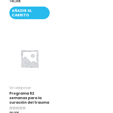
145,00
€
Valorado
con
0
AÑADIR AL
de
5
CARRITO
Sin categorizar
Programa 52
semanas para la
curación del trauma
99,00
€
Valorado