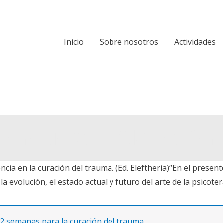
Inicio
Sobre nosotros
Actividades
mendados – Aleces On
 en la curación del trauma. (Ed. Eleftheria)“En el presente 
evolución, el estado actual y futuro del arte de la psicotera
 semanas para la curación del trauma
.