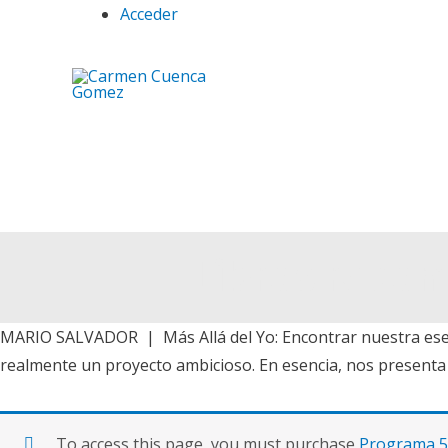
Ir
Acceder
al
contenido
Libros reco
MARIO SALVADOR | Más Allá del Yo: Encontrar nuestra esencia
realmente un proyecto ambicioso. En esencia, nos presenta la 
To access this page, you must purchase
Programa 52