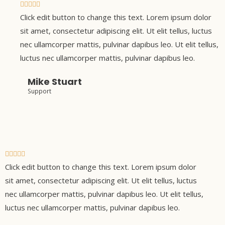
n
V





5
Click edit button to change this text. Lorem ipsum dolor
a
d
l
sit amet, consectetur adipiscing elit. Ut elit tellus, luctus
e
o
nec ullamcorper mattis, pulvinar dapibus leo. Ut elit tellus,
5
r
luctus nec ullamcorper mattis, pulvinar dapibus leo.
a
Mike Stuart
d
Support
o
c
o
n
5
V





d
Click edit button to change this text. Lorem ipsum dolor
a
e
l
sit amet, consectetur adipiscing elit. Ut elit tellus, luctus
5
o
nec ullamcorper mattis, pulvinar dapibus leo. Ut elit tellus,
r
luctus nec ullamcorper mattis, pulvinar dapibus leo.
a