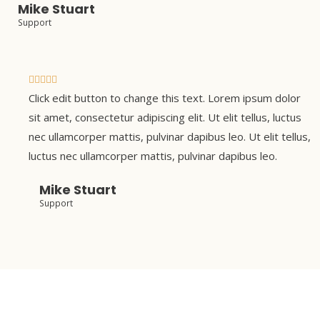
Mike Stuart
d
Support
o
c
o
n
V





5
Click edit button to change this text. Lorem ipsum dolor
a
d
l
sit amet, consectetur adipiscing elit. Ut elit tellus, luctus
e
o
nec ullamcorper mattis, pulvinar dapibus leo. Ut elit tellus,
5
r
luctus nec ullamcorper mattis, pulvinar dapibus leo.
a
Mike Stuart
d
Support
o
c
o
n
5
d
e