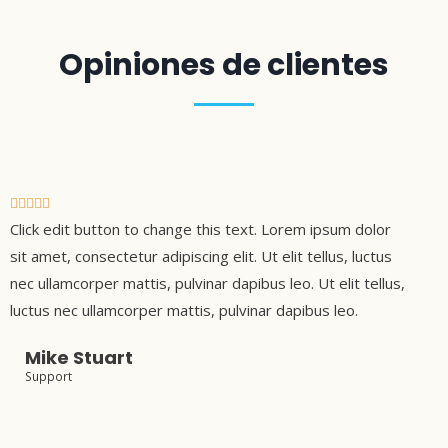
Opiniones de clientes
V





Click edit button to change this text. Lorem ipsum dolor
a
l
sit amet, consectetur adipiscing elit. Ut elit tellus, luctus
o
nec ullamcorper mattis, pulvinar dapibus leo. Ut elit tellus,
r
luctus nec ullamcorper mattis, pulvinar dapibus leo.
a
Mike Stuart
d
Support
o
c
o